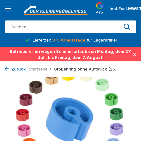
Incl.
Excl.
MWST
4/5
Lieferzeit
3-5 Arbeitstage
für Lagerartikel
Betriebsferien wegen Sommerurlaub von Montag, dem 27.
Juli, bis Freitag, dem 7. August!
Zurück
Startseite
Größenring ohne Aufdruck (25...