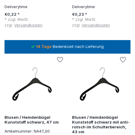
Deliverytime
Deliverytime
€0,22 *
€0,23 *
* zzgl. MwSt.
* zzgl. MwSt.
zzgl.
Versandkosten
zzgl.
Versandkosten
14 Tage
Bedenkzeit nach Lieferung
M
Blusen / Hemdenbügel
Blusen / Hemdenbügel
Kunststoff schwarz, 47 cm
Kunststoff schwarz mit anti-
rutsch im Schulterbereich,
Artikelnummer: NA47_00
43 cm