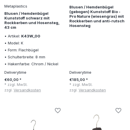
Metaplastics
Blusen / Hemdenbügel
(gebogen) Kunststoff Bio -
Blusen / Hemdenbügel
Pro Nature (wiesengras) mit
Kunststoff schwarz mit
Rockkerben und anti-rutsch
Rockkerben und Hosensteg,
Hosensteg
43 cm
• Artikel:
K43W_00
• Model: K
• Form: Flachbügel
• Schulterbreite: 8 mm
• Hakenfarbe: Chrom / Nickel
Deliverytime
Deliverytime
€60,00 *
€185,00 *
* zzgl. MwSt.
* zzgl. MwSt.
zzgl.
Versandkosten
zzgl.
Versandkosten