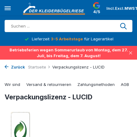
Incl.
Excl.
MWST
4/5
Lieferzeit
3-5 Arbeitstage
für Lagerartikel
Betriebsferien wegen Sommerurlaub von Montag, dem 27.
Juli, bis Freitag, dem 7. August!
Zurück
Startseite
Verpackungslizenz - LUCID
Wir sind
Versand & retournieren
Zahlungsmethoden
AGB
Verpackungslizenz - LUCID