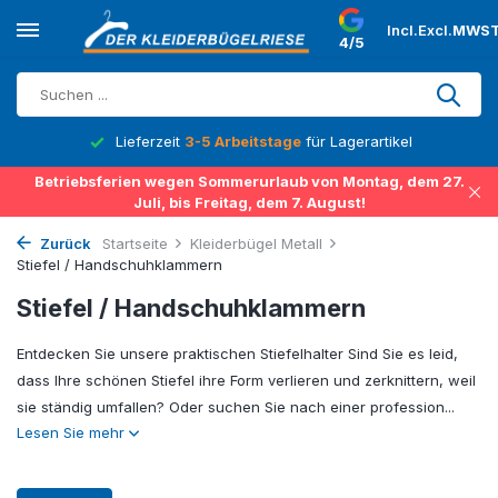
Incl.
Excl.
MWST
4/5
Lieferzeit
3-5 Arbeitstage
für Lagerartikel
Betriebsferien wegen Sommerurlaub von Montag, dem 27.
Juli, bis Freitag, dem 7. August!
Zurück
Startseite
Kleiderbügel Metall
Stiefel / Handschuhklammern
Stiefel / Handschuhklammern
Entdecken Sie unsere praktischen Stiefelhalter Sind Sie es leid,
dass Ihre schönen Stiefel ihre Form verlieren und zerknittern, weil
sie ständig umfallen? Oder suchen Sie nach einer profession...
Lesen Sie mehr