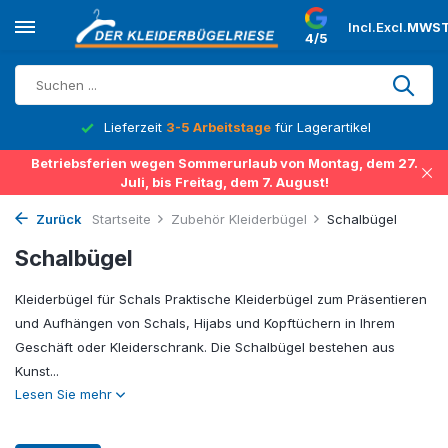
Incl.
Excl.
MWST
4/5
Lieferzeit
3-5 Arbeitstage
für Lagerartikel
Betriebsferien wegen Sommerurlaub von Montag, dem 27.
Juli, bis Freitag, dem 7. August!
Zurück
Startseite
Zubehör Kleiderbügel
Schalbügel
Schalbügel
Kleiderbügel für Schals Praktische Kleiderbügel zum Präsentieren
und Aufhängen von Schals, Hijabs und Kopftüchern in Ihrem
Geschäft oder Kleiderschrank. Die Schalbügel bestehen aus
Kunst...
Lesen Sie mehr