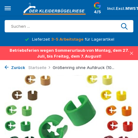
Incl.
Excl.
MWST
4/5
Lieferzeit
3-5 Arbeitstage
für Lagerartikel
Betriebsferien wegen Sommerurlaub von Montag, dem 27.
Juli, bis Freitag, dem 7. August!
Zurück
Startseite
Größenring ohne Aufdruck (10...