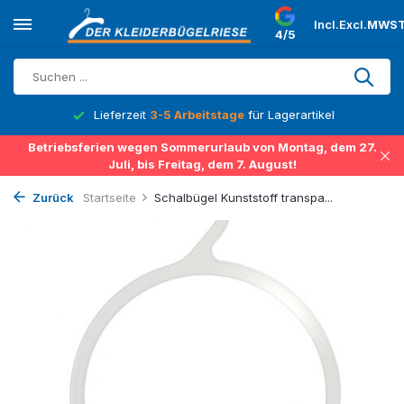
Incl.
Excl.
MWST
4/5
Lieferzeit
3-5 Arbeitstage
für Lagerartikel
Betriebsferien wegen Sommerurlaub von Montag, dem 27.
Juli, bis Freitag, dem 7. August!
Zurück
Startseite
Schalbügel Kunststoff transpa...