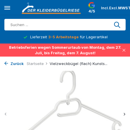
Incl.
Excl.
MWST
4/5
Lieferzeit
3-5 Arbeitstage
für Lagerartikel
Betriebsferien wegen Sommerurlaub von Montag, dem 27.
Juli, bis Freitag, dem 7. August!
Zurück
Startseite
Vielzweckbügel (flach) Kunsts...