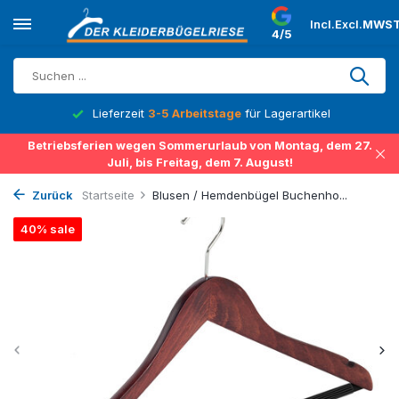
Incl.
Excl.
MWST
4/5
Lieferzeit
3-5 Arbeitstage
für Lagerartikel
Betriebsferien wegen Sommerurlaub von Montag, dem 27.
Juli, bis Freitag, dem 7. August!
Zurück
Startseite
Blusen / Hemdenbügel Buchenho...
40% sale