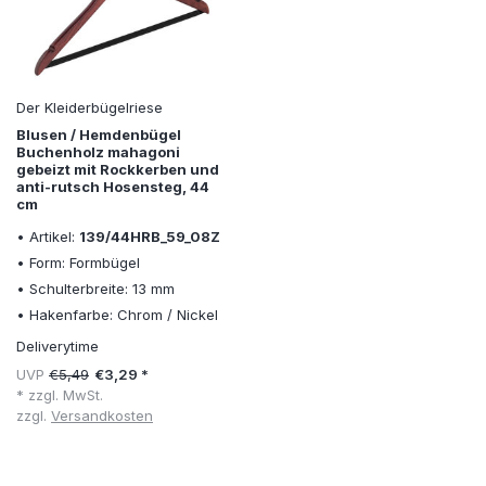
Der Kleiderbügelriese
Blusen / Hemdenbügel
Buchenholz mahagoni
gebeizt mit Rockkerben und
anti-rutsch Hosensteg, 44
cm
• Artikel:
139/44HRB_59_08Z
• Form: Formbügel
• Schulterbreite: 13 mm
• Hakenfarbe: Chrom / Nickel
Deliverytime
UVP
€5,49
€3,29 *
* zzgl. MwSt.
zzgl.
Versandkosten