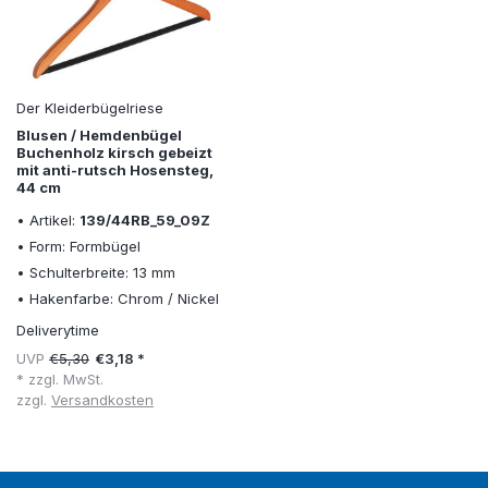
Der Kleiderbügelriese
Blusen / Hemdenbügel
Buchenholz kirsch gebeizt
mit anti-rutsch Hosensteg,
44 cm
• Artikel:
139/44RB_59_09Z
• Form: Formbügel
• Schulterbreite: 13 mm
• Hakenfarbe: Chrom / Nickel
Deliverytime
UVP
€5,30
€3,18 *
* zzgl. MwSt.
zzgl.
Versandkosten