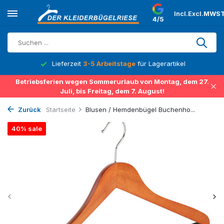
Incl.
Excl.
MWST
4/5
Lieferzeit
3-5 Arbeitstage
für Lagerartikel
Betriebsferien wegen Sommerurlaub von Montag, dem 27.
Juli, bis Freitag, dem 7. August!
Zurück
Startseite
Blusen / Hemdenbügel Buchenho...
40% sale