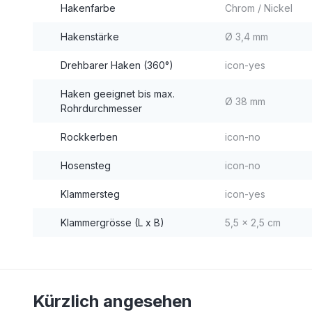
Hakenfarbe
Chrom / Nickel
Hakenstärke
Ø 3,4 mm
Drehbarer Haken (360°)
icon-yes
Haken geeignet bis max.
Ø 38 mm
Rohrdurchmesser
Rockkerben
icon-no
Hosensteg
icon-no
Klammersteg
icon-yes
Klammergrösse (L x B)
5,5 x 2,5 cm
Kürzlich angesehen