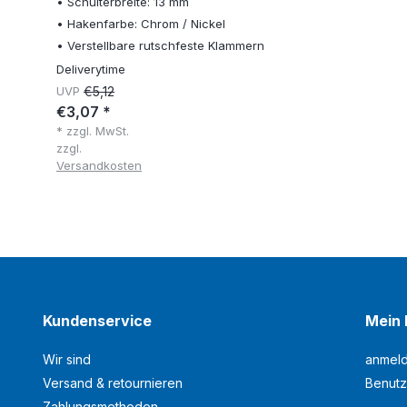
• Schulterbreite: 13 mm
• Hakenfarbe: Chrom / Nickel
• Verstellbare rutschfeste Klammern
Deliverytime
UVP
€5,12
€3,07 *
* zzgl. MwSt.
zzgl.
Versandkosten
Kundenservice
Mein 
Wir sind
anmel
Versand & retournieren
Benutz
Zahlungsmethoden