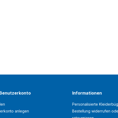
Benutzerkonto
Informationen
den
Personalisierte Kleiderbüg
erkonto anlegen
Bestellung widerrufen od
retournieren