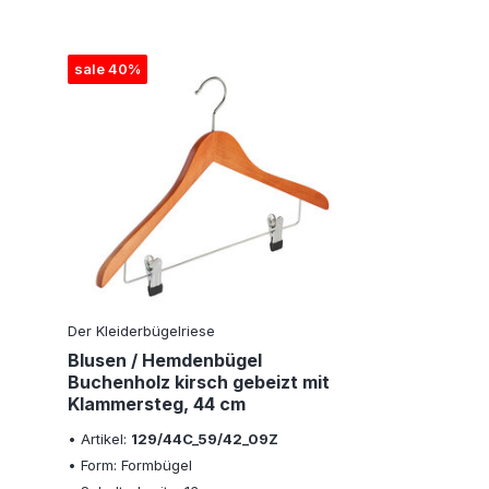
sale 40%
Der Kleiderbügelriese
Blusen / Hemdenbügel
Buchenholz kirsch gebeizt mit
Klammersteg, 44 cm
• Artikel:
129/44C_59/42_09Z
• Form: Formbügel