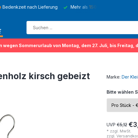
e
Bedenkzeit nach Lieferung
Mehr als
150 Sorten
von Kleider
n wegen Sommerurlaub von Montag, dem 27. Juli, bis Freitag, 
nholz kirsch gebeizt
Marke:
Der Kle
Bitte wählen S
€3
UVP
€5,12
* zzgl. MwSt.
zzgl.
Versandko