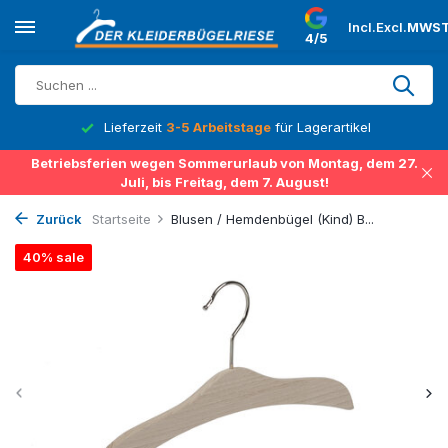
Incl.
Excl.
MWST
4/5
Lieferzeit
3-5 Arbeitstage
für Lagerartikel
Betriebsferien wegen Sommerurlaub von Montag, dem 27.
Juli, bis Freitag, dem 7. August!
Zurück
Startseite
Blusen / Hemdenbügel (Kind) B...
40% sale