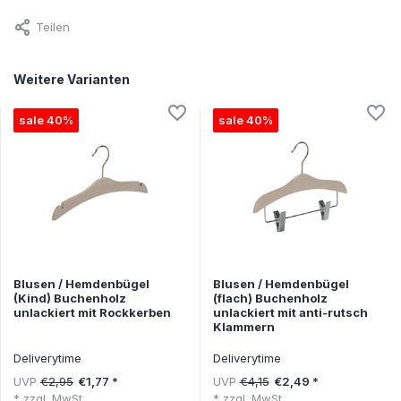
Teilen
Weitere Varianten
sale 40%
sale 40%
Blusen / Hemdenbügel
Blusen / Hemdenbügel
(Kind) Buchenholz
(flach) Buchenholz
unlackiert mit Rockkerben
unlackiert mit anti-rutsch
Klammern
Deliverytime
Deliverytime
UVP
€2,95
UVP
€4,15
€1,77 *
€2,49 *
* zzgl. MwSt.
* zzgl. MwSt.