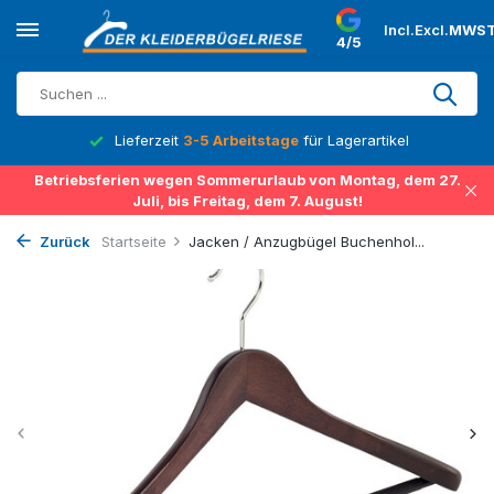
Incl.
Excl.
MWST
4/5
Lieferzeit
3-5 Arbeitstage
für Lagerartikel
Betriebsferien wegen Sommerurlaub von Montag, dem 27.
Juli, bis Freitag, dem 7. August!
Zurück
Startseite
Jacken / Anzugbügel Buchenhol...