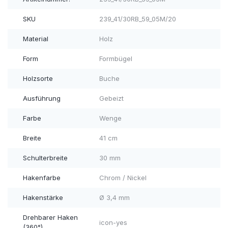
SKU
239_41/30RB_59_05M/20
Material
Holz
Form
Formbügel
Holzsorte
Buche
Ausführung
Gebeizt
Farbe
Wenge
Breite
41 cm
Schulterbreite
30 mm
Hakenfarbe
Chrom / Nickel
Hakenstärke
Ø 3,4 mm
Drehbarer Haken
icon-yes
(360°)