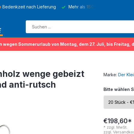
e
Bedenkzeit nach Lieferung
Mehr als
150 Sorten
von Kleider
n wegen Sommerurlaub von Montag, dem 27. Juli, bis Freitag, 
nholz wenge gebeizt
Marke:
Der Kle
nd anti-rutsch
Bitte wählen S
€198,60*
* zzgl. MwSt.
zzgl.
Versandko