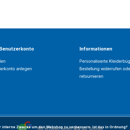
Benutzerkonto
Informationen
den
Personalisierte Kleiderbüg
erkonto anlegen
Bestellung widerrufen od
retournieren
ür interne Zwecke um den Webshop zu verbessern. Ist das in Ordnung?
4/5
Wir erzielen einen
4/5
auf
Google