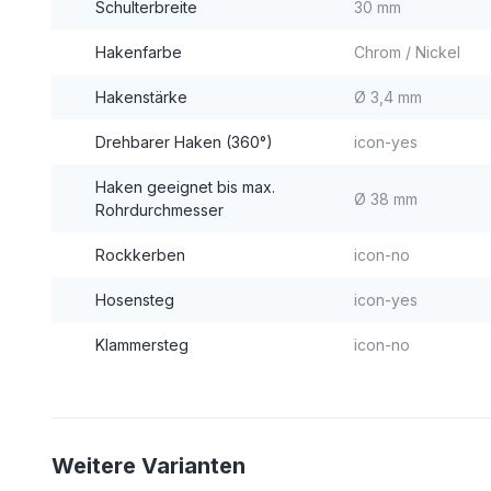
Schulterbreite
30 mm
Hakenfarbe
Chrom / Nickel
Hakenstärke
Ø 3,4 mm
Drehbarer Haken (360°)
icon-yes
Haken geeignet bis max.
Ø 38 mm
Rohrdurchmesser
Rockkerben
icon-no
Hosensteg
icon-yes
Klammersteg
icon-no
Weitere Varianten