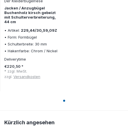
Der Kleiderbügelriese
Jacken / Anzugbügel
Buchenholz kirsch gebeizt
mit Schulterverbreiterung,
44 cm
• Artikel:
229_44/30_59_09Z
• Form: Formbügel
• Schulterbreite: 30 mm
• Hakenfarbe: Chrom / Nickel
Deliverytime
€220,50 *
* zzgl. MwSt.
zzgl.
Versandkosten
Kürzlich angesehen