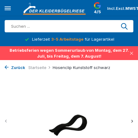
Incl.
Excl.
MWST
4/5
Lieferzeit
3-5 Arbeitstage
für Lagerartikel
Betriebsferien wegen Sommerurlaub von Montag, dem 27.
Juli, bis Freitag, dem 7. August!
Zurück
Startseite
Hosenclip Kunststoff schwarz