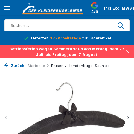
Incl.
Excl.
MWST
4/5
Lieferzeit
3-5 Arbeitstage
für Lagerartikel
Betriebsferien wegen Sommerurlaub von Montag, dem 27.
Juli, bis Freitag, dem 7. August!
Zurück
Startseite
Blusen / Hemdenbügel Satin sc...