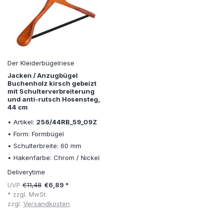
Der Kleiderbügelriese
Jacken / Anzugbügel
Buchenholz kirsch gebeizt
mit Schulterverbreiterung
und anti-rutsch Hosensteg,
44 cm
• Artikel:
256/44RB_59_09Z
• Form: Formbügel
• Schulterbreite: 60 mm
• Hakenfarbe: Chrom / Nickel
Deliverytime
UVP
€11,48
€6,89 *
* zzgl. MwSt.
zzgl.
Versandkosten