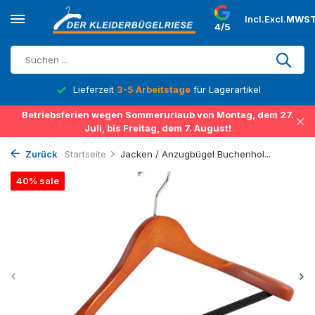
Incl.
Excl.
MWST
4/5
Lieferzeit
3-5 Arbeitstage
für Lagerartikel
Betriebsferien wegen Sommerurlaub von Montag, dem 27.
Juli, bis Freitag, dem 7. August!
Zurück
Startseite
Jacken / Anzugbügel Buchenhol...
40% sale