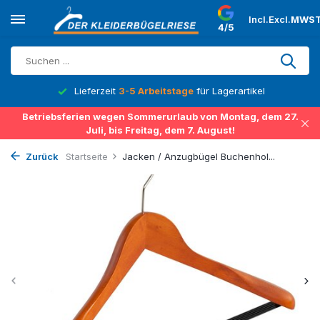
Incl.
Excl.
MWST
4/5
Lieferzeit
3-5 Arbeitstage
für Lagerartikel
Betriebsferien wegen Sommerurlaub von Montag, dem 27.
Juli, bis Freitag, dem 7. August!
Zurück
Startseite
Jacken / Anzugbügel Buchenhol...