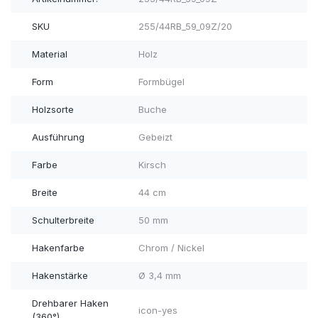
SKU
255/44RB_59_09Z/20
Material
Holz
Form
Formbügel
Holzsorte
Buche
Ausführung
Gebeizt
Farbe
Kirsch
Breite
44 cm
Schulterbreite
50 mm
Hakenfarbe
Chrom / Nickel
Hakenstärke
Ø 3,4 mm
Drehbarer Haken
icon-yes
(360°)