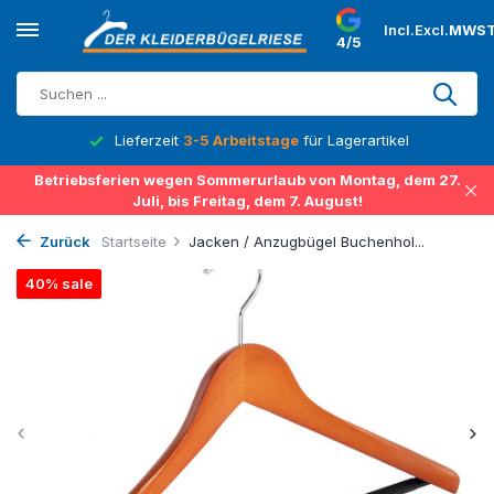
Incl.
Excl.
MWST
4/5
Lieferzeit
3-5 Arbeitstage
für Lagerartikel
Betriebsferien wegen Sommerurlaub von Montag, dem 27.
Juli, bis Freitag, dem 7. August!
Zurück
Startseite
Jacken / Anzugbügel Buchenhol...
40% sale