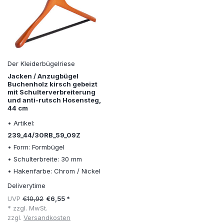
Der Kleiderbügelriese
Jacken / Anzugbügel
Buchenholz kirsch gebeizt
mit Schulterverbreiterung
und anti-rutsch Hosensteg,
44 cm
• Artikel:
239_44/30RB_59_09Z
• Form: Formbügel
• Schulterbreite: 30 mm
• Hakenfarbe: Chrom / Nickel
Deliverytime
UVP
€10,92
€6,55 *
* zzgl. MwSt.
zzgl.
Versandkosten