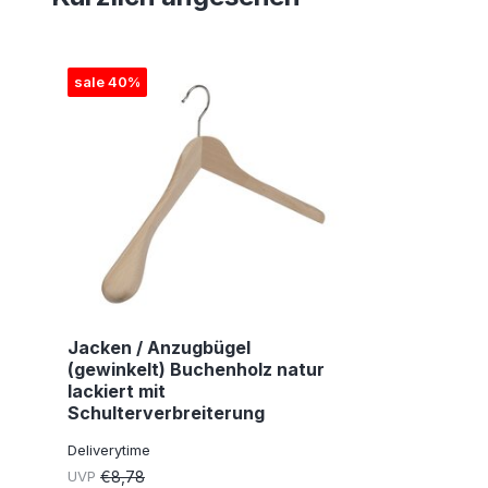
sale 40%
Jacken / Anzugbügel
(gewinkelt) Buchenholz natur
lackiert mit
Schulterverbreiterung
Deliverytime
UVP
€8,78