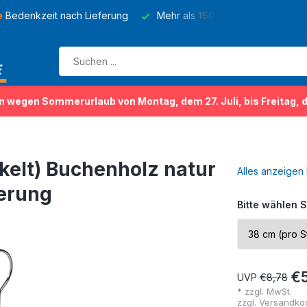
e
Bedenkzeit nach Lieferung
Mehr als
150 Sorten
von Kleider
n wegen Sommerurlaub von Montag, dem 27. Juli, bis Freitag, 
kelt) Buchenholz natur
Alles anzeigen
terung
Bitte wählen S
€
UVP
€8,78
* zzgl. MwSt.
zzgl.
Versandko