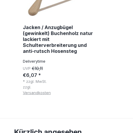
Jacken / Anzugbügel
(gewinkelt) Buchenholz natur
lackiert mit
Schulterverbreiterung und
anti-rutsch Hosensteg
Deliverytime
UVP
€10,11
€6,07 *
* zzgl. MwSt.
zzgl.
Versandkosten
Kürzlich angesehen