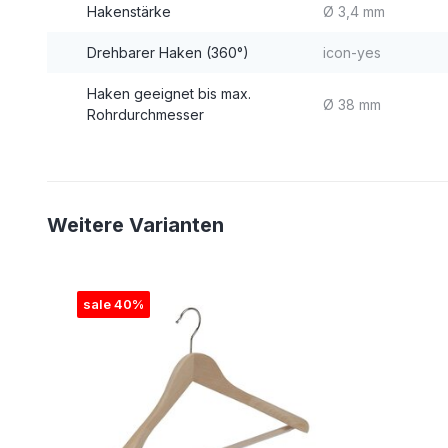
Hakenstärke
Ø 3,4 mm
Drehbarer Haken (360°)
icon-yes
Haken geeignet bis max.
Ø 38 mm
Rohrdurchmesser
Weitere Varianten
sale 40%