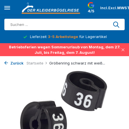
Incl.
Excl.
MWST
4/5
Lieferzeit
3-5 Arbeitstage
für Lagerartikel
Betriebsferien wegen Sommerurlaub von Montag, dem 27.
Juli, bis Freitag, dem 7. August!
Zurück
Startseite
Größenring schwarz mit weiß...