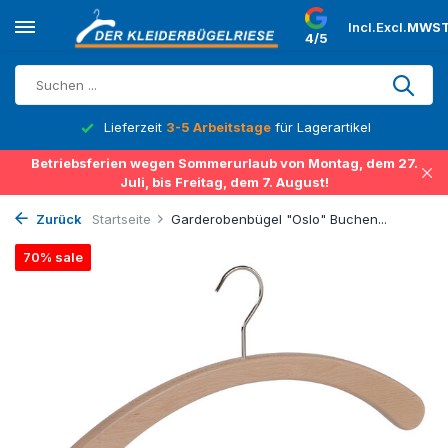
Incl.
Excl.
MWST
4/5
Lieferzeit
3-5 Arbeitstage
für Lagerartikel
Betriebsferien wegen Sommerurlaub von Montag, dem 27.
Juli, bis Freitag, dem 7. August!
Zurück
Startseite
Garderobenbügel "Oslo" Buchen...
70% sale