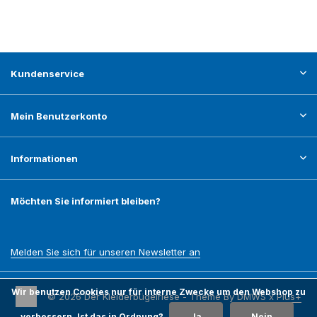
Kundenservice
Mein Benutzerkonto
Informationen
Möchten Sie informiert bleiben?
Melden Sie sich für unseren Newsletter an
Wir benutzen Cookies nur für interne Zwecke um den Webshop zu
© 2026 Der Kleiderbügelriese - Theme By
DMWS
x
Plus+
verbessern. Ist das in Ordnung?
Ja
Nein