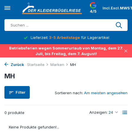
Incl.
Excl.
MWST
4/5
Lieferzeit
3-5 Arbeitstage
für Lagerartikel
Betriebsferien wegen Sommerurlaub von Montag, dem 27.
Juli, bis Freitag, dem 7. August!
Zurück
Startseite
Marken
MH
MH
Filter
Sortieren nach:
Anzeigen:
0 produkte
Keine Produkte gefunden!...