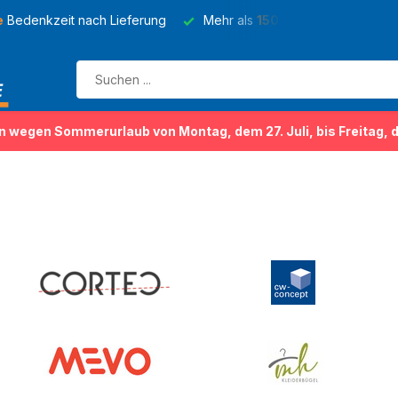
e
Bedenkzeit nach Lieferung
Mehr als
150 Sorten
von Kleider
n wegen Sommerurlaub von Montag, dem 27. Juli, bis Freitag, 