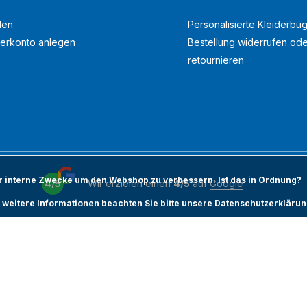
den
Personalisierte Kleiderbüg
erkonto anlegen
Bestellung widerrufen od
retournieren
ür interne Zwecke um den Webshop zu verbessern. Ist das in Ordnung?
4/5
Wir erzielen einen
4/5
auf
Google
 weitere Informationen beachten Sie bitte unsere Datenschutzerklärun