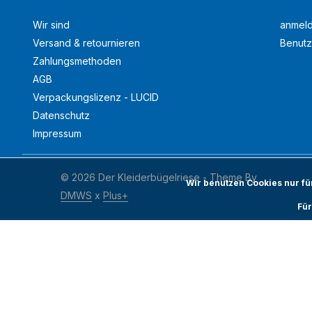
Wir sind
anmel
Versand & retournieren
Benutz
Zahlungsmethoden
AGB
Verpackungslizenz - LUCID
Datenschutz
Impressum
© 2026 Der Kleiderbügelriese - Theme By
Wir benutzen Cookies nur f
DMWS
x
Plus+
Für