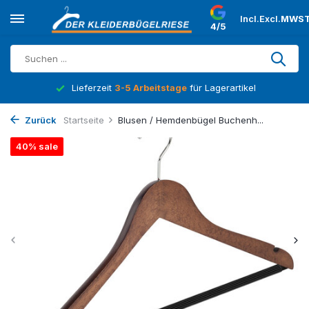
Incl.
Excl.
MWST
4/5
Lieferzeit
3-5 Arbeitstage
für Lagerartikel
Zurück
Startseite
Blusen / Hemdenbügel Buchenh...
40% sale