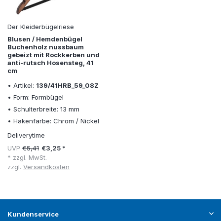
Der Kleiderbügelriese
Blusen / Hemdenbügel
Buchenholz nussbaum
gebeizt mit Rockkerben und
anti-rutsch Hosensteg, 41
cm
• Artikel:
139/41HRB_59_08Z
• Form: Formbügel
• Schulterbreite: 13 mm
• Hakenfarbe: Chrom / Nickel
Deliverytime
UVP
€5,41
€3,25 *
* zzgl. MwSt.
zzgl.
Versandkosten
Kundenservice