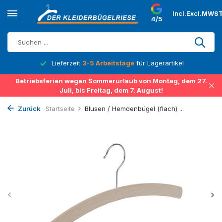
Incl.
Excl.
MWST
4/5
Lieferzeit
3-5 Arbeitstage
für Lagerartikel
Betriebsferien wegen Sommerurlaub von Montag, dem 27.
Juli, bis Freitag, dem 7. August!
Zurück
Startseite
Blusen / Hemdenbügel (flach) ...