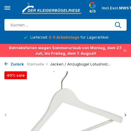
Incl.
Excl.
MWST
4/5
Lieferzeit
3-5 Arbeitstage
für Lagerartikel
Betriebsferien wegen Sommerurlaub von Montag, dem 27.
Juli, bis Freitag, dem 7. August!
Zurück
Startseite
Jacken / Anzugbügel Lotusholz...
40% sale