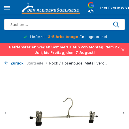
Incl.
Excl.
MWST
4/5
Lieferzeit
3-5 Arbeitstage
für Lagerartikel
Betriebsferien wegen Sommerurlaub von Montag, dem 27.
Juli, bis Freitag, dem 7. August!
Zurück
Startseite
Rock / Hosenbügel Metall verc...