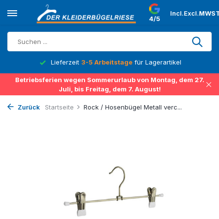
Incl.
Excl.
MWST
4/5
Lieferzeit
3-5 Arbeitstage
für Lagerartikel
Betriebsferien wegen Sommerurlaub von Montag, dem 27.
Juli, bis Freitag, dem 7. August!
Zurück
Startseite
Rock / Hosenbügel Metall verc...