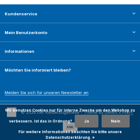
Kundenservice
Mein Benutzerkonto
Informationen
Möchten Sie informiert bleiben?
Melden Sie sich für unseren Newsletter an
Wir benutzen Cookies nur für interne Zwecke um den Webshop zu
© 2026 Der Kleiderbügelriese - Theme By
DMWS
x
Plus+
verbessern. Ist das in Ordnung?
Ja
Nein
Für weitere Informationen beachten Sie bitte unsere
Datenschutzerklärung. »