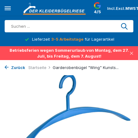
Incl.
Excl.
MWST
4/5
Lieferzeit
3-5 Arbeitstage
für Lagerartikel
Betriebsferien wegen Sommerurlaub von Montag, dem 27.
Juli, bis Freitag, dem 7. August!
Zurück
Startseite
Garderobenbügel "Wing" Kunsts...