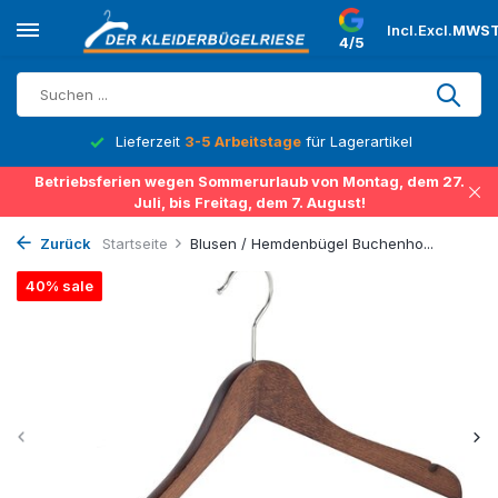
Incl.
Excl.
MWST
4/5
Lieferzeit
3-5 Arbeitstage
für Lagerartikel
Betriebsferien wegen Sommerurlaub von Montag, dem 27.
Juli, bis Freitag, dem 7. August!
Zurück
Startseite
Blusen / Hemdenbügel Buchenho...
40% sale