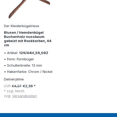
Der Kleiderbügelriese
Blusen / Hemdenbügel
Buchenholz nussbaum
gebeizt mit Rockkerben, 44
cm
• Artikel:
129/44H_59_08Z
• Form: Formbügel
• Schulterbreite: 13 mm
• Hakenfarbe: Chrom / Nickel
Deliverytime
UVP
€4,27
€2,56 *
* zzgl. MwSt.
zzgl.
Versandkosten