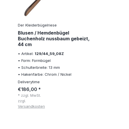
Der Kleiderbügelriese
Blusen / Hemdenbügel
Buchenholz nussbaum gebeizt,
44 cm
• Artikel:
129/44_59_08Z
• Form: Formbügel
• Schulterbreite: 13 mm
• Hakenfarbe: Chrom / Nickel
Deliverytime
€186,00 *
* zzgl. MwSt.
zzgl.
Versandkosten