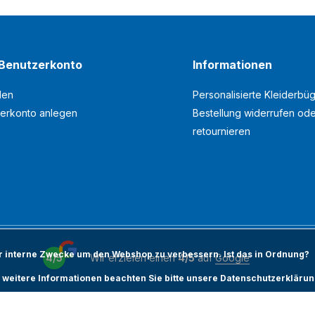
Benutzerkonto
Informationen
den
Personalisierte Kleiderbüg
erkonto anlegen
Bestellung widerrufen od
retournieren
ür interne Zwecke um den Webshop zu verbessern. Ist das in Ordnung?
4/5
Wir erzielen einen
4/5
auf
Google
 weitere Informationen beachten Sie bitte unsere Datenschutzerklärun