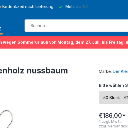
e
Bedenkzeit nach Lieferung
Mehr als
150 Sorten
von Kleider
n wegen Sommerurlaub von Montag, dem 27. Juli, bis Freitag, 
enholz nussbaum
Marke:
Der Kle
Bitte wählen S
€186,00*
* zzgl. MwSt.
zzgl.
Versandko