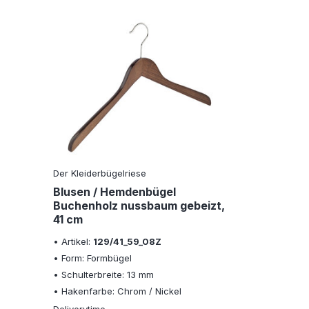
Der Kleiderbügelriese
Blusen / Hemdenbügel
Buchenholz nussbaum gebeizt,
41 cm
• Artikel:
129/41_59_08Z
• Form: Formbügel
• Schulterbreite: 13 mm
• Hakenfarbe: Chrom / Nickel
Deliverytime