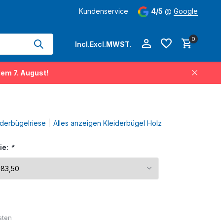
Sorten
von Kleiderbügel ständig auf Lager
Kundenservice
4/5
@
Google
0
Incl.
Excl.
MWST.
dem 7. August!
iderbügelriese
Alles anzeigen Kleiderbügel Holz
Benutzerkonto
Benutzerkonto
ie:
*
anlegen
anlegen
sten