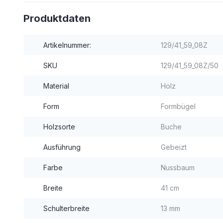
Produktdaten
Artikelnummer:
129/41_59_08Z
SKU
129/41_59_08Z/50
Material
Holz
Form
Formbügel
Holzsorte
Buche
Ausführung
Gebeizt
Farbe
Nussbaum
Breite
41 cm
Schulterbreite
13 mm