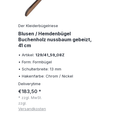
Der Kleiderbügelriese
Blusen / Hemdenbügel
Buchenholz nussbaum gebeizt,
41 cm
• Artikel:
129/41_59_08Z
• Form: Formbügel
• Schulterbreite: 13 mm
• Hakenfarbe: Chrom / Nickel
Deliverytime
€183,50 *
* zzgl. MwSt.
zzgl.
Versandkosten