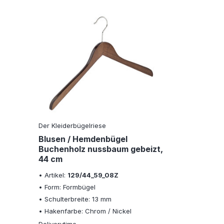
Der Kleiderbügelriese
Blusen / Hemdenbügel
Buchenholz nussbaum gebeizt,
44 cm
• Artikel:
129/44_59_08Z
• Form: Formbügel
• Schulterbreite: 13 mm
• Hakenfarbe: Chrom / Nickel
Deliverytime