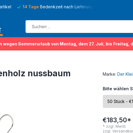
rtikel
14 Tage
Bedenkzeit nach Lieferung
Mehr als
150 
n wegen Sommerurlaub von Montag, dem 27. Juli, bis Freitag, 
enholz nussbaum
Marke:
Der Kle
Bitte wählen S
€183,50*
* zzgl. MwSt.
zzgl.
Versandko