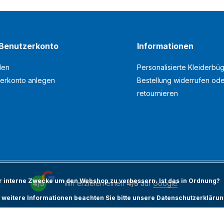
Benutzerkonto
Informationen
den
Personalisierte Kleiderbüg
erkonto anlegen
Bestellung widerrufen od
retournieren
ür interne Zwecke um den Webshop zu verbessern. Ist das in Ordnung?
4/5
Wir erzielen einen
4/5
auf
Google
 weitere Informationen beachten Sie bitte unsere Datenschutzerklärun