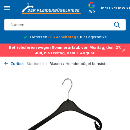
Incl.
Excl.
MWST
4/5
Lieferzeit
3-5 Arbeitstage
für Lagerartikel
Betriebsferien wegen Sommerurlaub von Montag, dem 27.
Juli, bis Freitag, dem 7. August!
Zurück
Startseite
Blusen / Hemdenbügel Kunststo...