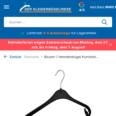
Incl.
Excl.
MWST
4/5
Lieferzeit
3-5 Arbeitstage
für Lagerartikel
Betriebsferien wegen Sommerurlaub von Montag, dem 27.
Juli, bis Freitag, dem 7. August!
Zurück
Startseite
Blusen / Hemdenbügel Kunststo...