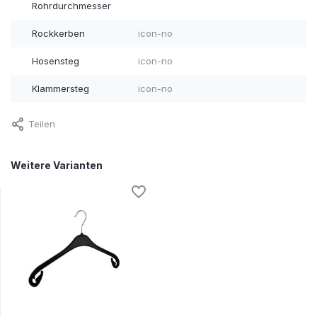
Rohrdurchmesser
Rockkerben
icon-no
Hosensteg
icon-no
Klammersteg
icon-no
Teilen
Weitere Varianten