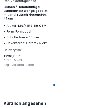
Der Kleiderbügelriese
Blusen / Hemdenbügel
Buchenholz wenge gebeizt
mit anti-rutsch Hosensteg,
41 cm
• Artikel:
139/41RB_59_05M
• Form: Formbügel
• Schulterbreite: 13 mm
• Hakenfarbe: Chrom / Nickel
Deliverytime
€238,00 *
* zzgl. MwSt.
zzgl.
Versandkosten
Kürzlich angesehen