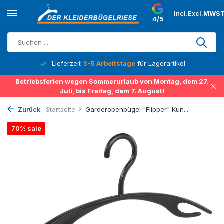
Incl.
Excl.
MWST
4/5
Lieferzeit
3-5 Arbeitstage
für Lagerartikel
Betriebsferien wegen Sommerurlaub von Montag, dem 27.
Juli, bis Freitag, dem 7. August!
Zurück
Startseite
Garderobenbügel "Flipper" Kun...
70% sale