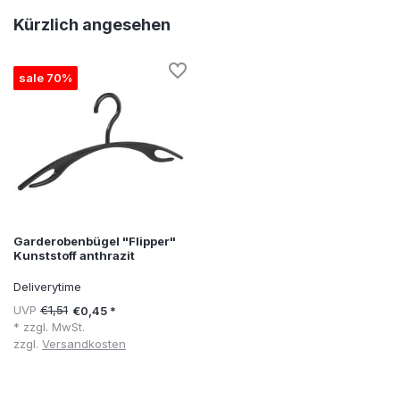
Kürzlich angesehen
sale 70%
Garderobenbügel "Flipper"
Kunststoff anthrazit
Deliverytime
UVP
€1,51
€0,45 *
* zzgl. MwSt.
zzgl.
Versandkosten