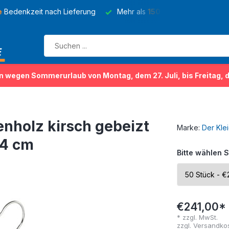
e
Bedenkzeit nach Lieferung
Mehr als
150 Sorten
von Kleider
n wegen Sommerurlaub von Montag, dem 27. Juli, bis Freitag, 
nholz kirsch gebeizt
Marke:
Der Kle
44 cm
Bitte wählen S
€241,00*
* zzgl. MwSt.
zzgl.
Versandko