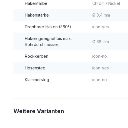
Hakenfarbe
Chrom / Nickel
Hakenstärke
Ø 3,4 mm
Drehbarer Haken (360°)
icon-yes
Haken geeignet bis max.
Ø 38 mm
Rohrdurchmesser
Rockkerben
icon-no
Hosensteg
icon-yes
Klammersteg
icon-no
Weitere Varianten