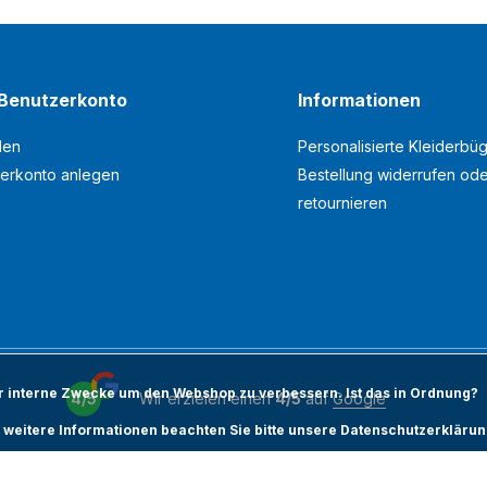
Benutzerkonto
Informationen
den
Personalisierte Kleiderbüg
erkonto anlegen
Bestellung widerrufen od
retournieren
ür interne Zwecke um den Webshop zu verbessern. Ist das in Ordnung?
4/5
Wir erzielen einen
4/5
auf
Google
 weitere Informationen beachten Sie bitte unsere Datenschutzerklärun