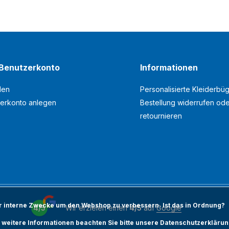
Benutzerkonto
Informationen
den
Personalisierte Kleiderbüg
erkonto anlegen
Bestellung widerrufen od
retournieren
ür interne Zwecke um den Webshop zu verbessern. Ist das in Ordnung?
4/5
Wir erzielen einen
4/5
auf
Google
 weitere Informationen beachten Sie bitte unsere Datenschutzerklärun