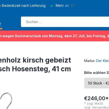
e
Bedenkzeit nach Lieferung
Mehr als
150 Sorten
von Kleider
n wegen Sommerurlaub von Montag, dem 27. Juli, bis Freitag, 
nholz kirsch gebeizt
Marke:
Der Kle
sch Hosensteg, 41 cm
Bitte wählen S
€246,00*
* zzgl. MwSt.
zzgl.
Versandko