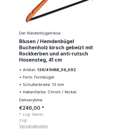
Der Kleiderbügelriese
Blusen / Hemdenbügel
Buchenholz kirsch gebeizt mit
Rockkerben und anti-rutsch
Hosensteg, 41 cm
• Artikel:
139/41HRB_59_09Z
• Form: Formbügel
• Schulterbreite: 13 mm
• Hakenfarbe: Chrom / Nickel
Deliverytime
€246,00 *
* zzgl. MwSt.
zzgl.
Versandkosten