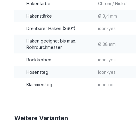
Hakenfarbe
Chrom / Nickel
Hakenstärke
Ø 3,4 mm
Drehbarer Haken (360°)
icon-yes
Haken geeignet bis max.
Ø 38 mm
Rohrdurchmesser
Rockkerben
icon-yes
Hosensteg
icon-yes
Klammersteg
icon-no
Weitere Varianten