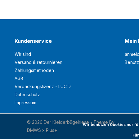
Kundenservice
Mein 
Wir sind
anmel
Versand & retournieren
Benutz
Zahlungsmethoden
AGB
Verpackungslizenz - LUCID
Datenschutz
Impressum
© 2026 Der Kleiderbügelriese - Theme By
Wir benutzen Cookies nur f
DMWS
x
Plus+
Für