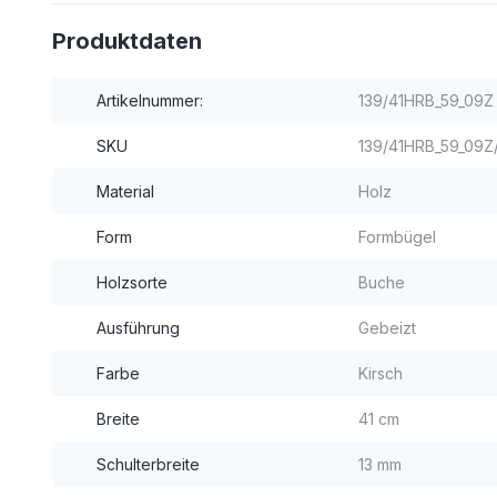
Produktdaten
Artikelnummer:
139/41HRB_59_09Z
SKU
139/41HRB_59_09Z
Material
Holz
Form
Formbügel
Holzsorte
Buche
Ausführung
Gebeizt
Farbe
Kirsch
Breite
41 cm
Schulterbreite
13 mm