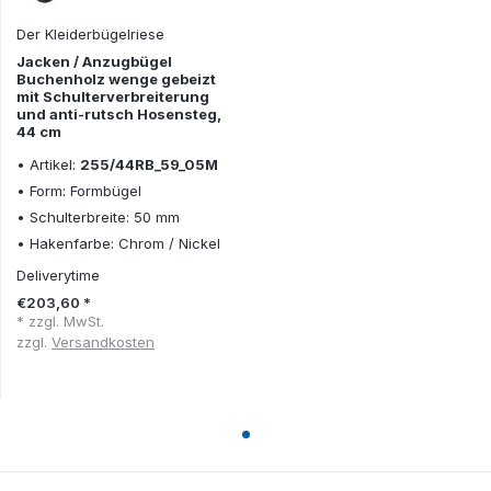
Der Kleiderbügelriese
Jacken / Anzugbügel
Buchenholz wenge gebeizt
mit Schulterverbreiterung
und anti-rutsch Hosensteg,
44 cm
• Artikel:
255/44RB_59_05M
• Form: Formbügel
• Schulterbreite: 50 mm
• Hakenfarbe: Chrom / Nickel
Deliverytime
€203,60 *
* zzgl. MwSt.
zzgl.
Versandkosten