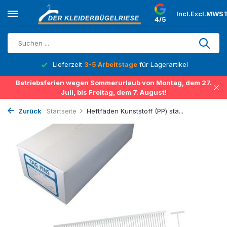
Incl.
Excl.
MWST
4/5
Lieferzeit
3-5 Arbeitstage
für Lagerartikel
Betriebsferien wegen Sommerurlaub von Montag, dem 27.
Juli, bis Freitag, dem 7. August!
Zurück
Startseite
Heftfäden Kunststoff (PP) sta...