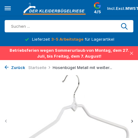
Incl.
Excl.
MWST
4/5
Lieferzeit
3-5 Arbeitstage
für Lagerartikel
Betriebsferien wegen Sommerurlaub von Montag, dem 27.
Juli, bis Freitag, dem 7. August!
Zurück
Startseite
Hosenbügel Metall mit weißer...