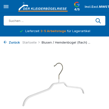
Incl.
Excl.
MWST
4/5
Lieferzeit
3-5 Arbeitstage
für Lagerartikel
Zurück
Startseite
Blusen / Hemdenbügel (flach) ...