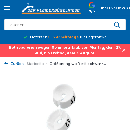
Incl.
Excl.
MWST
4/5
Lieferzeit
3-5 Arbeitstage
für Lagerartikel
Betriebsferien wegen Sommerurlaub von Montag, dem 27.
Juli, bis Freitag, dem 7. August!
Zurück
Startseite
Größenring weiß mit schwarz...