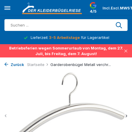
Incl.
Excl.
MWST
4/5
Lieferzeit
3-5 Arbeitstage
für Lagerartikel
Betriebsferien wegen Sommerurlaub von Montag, dem 27.
Juli, bis Freitag, dem 7. August!
Zurück
Startseite
Garderobenbügel Metall verchr...