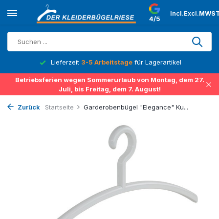
Incl.
Excl.
MWST
4/5
Lieferzeit
3-5 Arbeitstage
für Lagerartikel
Betriebsferien wegen Sommerurlaub von Montag, dem 27.
Juli, bis Freitag, dem 7. August!
Zurück
Startseite
Garderobenbügel "Elegance" Ku...