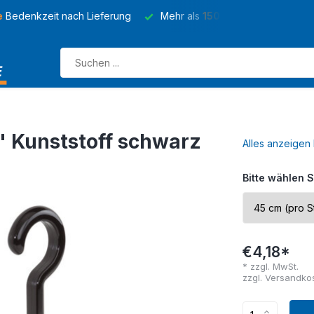
e
Bedenkzeit nach Lieferung
Mehr als
150 Sorten
von Kleider
 Kunststoff schwarz
Alles anzeigen 
Bitte wählen S
€4,18*
* zzgl. MwSt.
zzgl.
Versandko