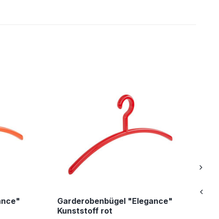
ance"
Garderobenbügel "Elegance"
Ga
Kunststoff rot
Ku