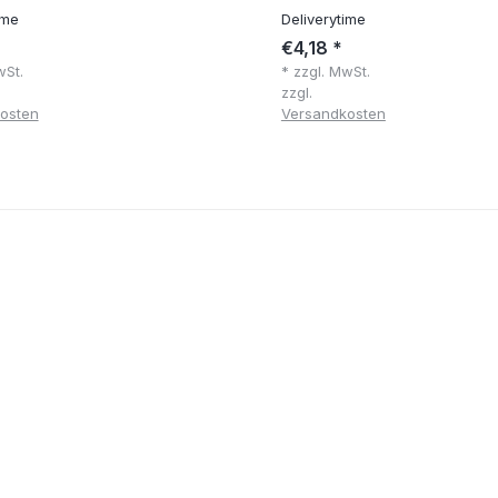
ime
Deliverytime
€4,18 *
wSt.
* zzgl. MwSt.
zzgl.
osten
Versandkosten