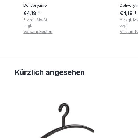
Deliverytime
Deliveryt
€4,18 *
€4,18 *
* zzgl. MwSt.
* zzgl. M
zzgl.
zzgl.
Versandkosten
Versandk
Kürzlich angesehen