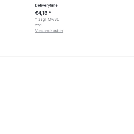
Deliverytime
De
€4,18 *
€4
* zzgl. MwSt.
* z
zzgl.
zzg
Versandkosten
Ve