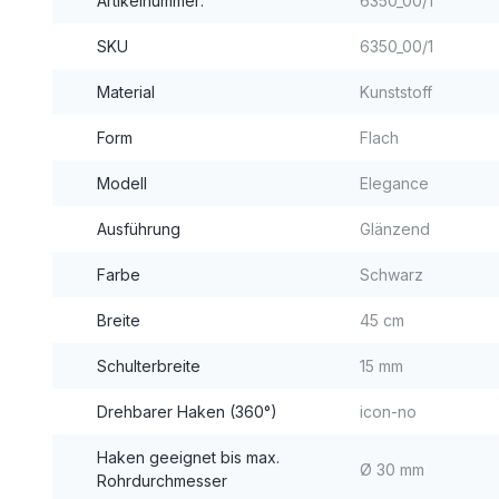
Artikelnummer:
6350_00/1
SKU
6350_00/1
Material
Kunststoff
Form
Flach
Modell
Elegance
Ausführung
Glänzend
Farbe
Schwarz
Breite
45 cm
Schulterbreite
15 mm
Drehbarer Haken (360°)
icon-no
Haken geeignet bis max.
Ø 30 mm
Rohrdurchmesser