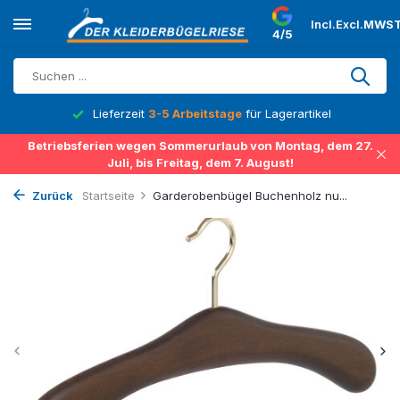
Incl.
Excl.
MWST
4/5
Lieferzeit
3-5 Arbeitstage
für Lagerartikel
Betriebsferien wegen Sommerurlaub von Montag, dem 27.
Juli, bis Freitag, dem 7. August!
Zurück
Startseite
Garderobenbügel Buchenholz nu...