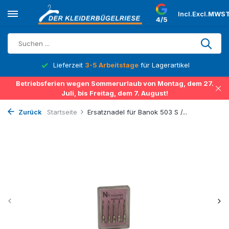
Incl.
Excl.
MWST
4/5
Lieferzeit
3-5 Arbeitstage
für Lagerartikel
Betriebsferien wegen Sommerurlaub von Montag, dem 27.
Juli, bis Freitag, dem 7. August!
Zurück
Startseite
Ersatznadel für Banok 503 S /...